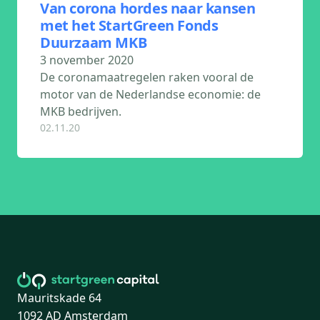
Van corona hordes naar kansen
met het StartGreen Fonds
Duurzaam MKB
3 november 2020
De coronamaatregelen raken vooral de
motor van de Nederlandse economie: de
MKB bedrijven.
02.11.20
Mauritskade 64
1092 AD Amsterdam