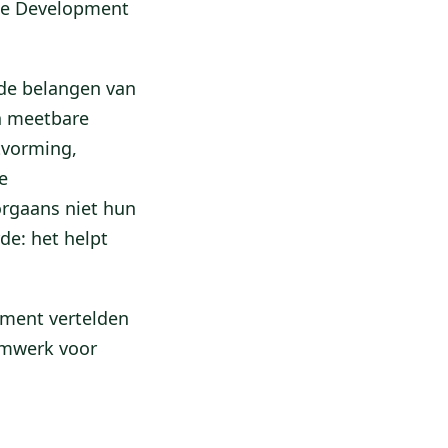
ble Development
nde belangen van
n meetbare
tvorming,
e
oorgaans niet hun
de: het helpt
ment vertelden
amwerk voor