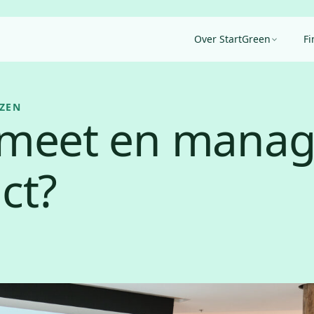
Over StartGreen
Fi
EZEN
meet en manag
ct?