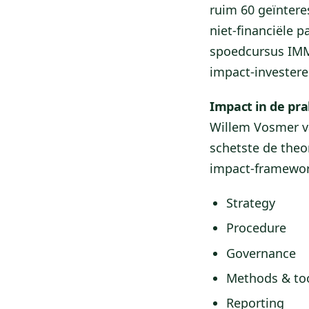
ruim 60 geïnter
niet-financiële p
spoedcursus IMM
impact-investere
Impact in de pra
Willem Vosmer v
schetste de the
impact-framewo
Strategy
Procedure
Governance
Methods & to
Reporting