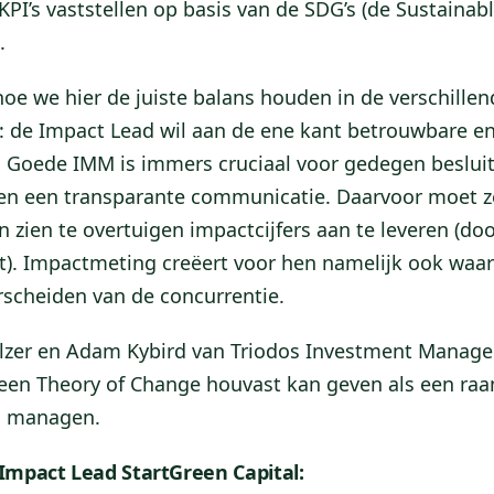
KPI’s vaststellen op basis van de SDG’s (de Sustaina
.
hoe we hier de juiste balans houden in de verschille
: de Impact Lead wil aan de ene kant betrouwbare e
 Goede IMM is immers cruciaal voor gedegen beslui
en een transparante communicatie. Daarvoor moet z
n zien te overtuigen impactcijfers aan te leveren (d
it). Impactmeting creëert voor hen namelijk ook waar
rscheiden van de concurrentie.
lzer en Adam Kybird van Triodos Investment Manage
een Theory of Change houvast kan geven als een ra
n managen.
Impact Lead StartGreen Capital: