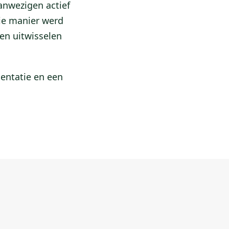
anwezigen actief
ie manier werd
den uitwisselen
sentatie en een