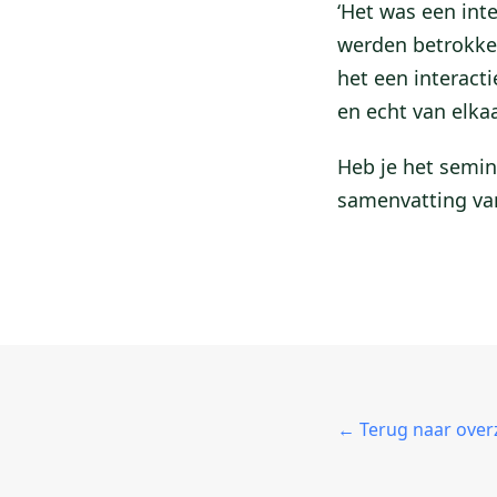
‘Het was een int
werden betrokke
het een interact
en echt van elka
Heb je het semi
samenvatting van
← Terug naar over