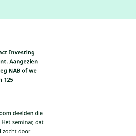
ct Investing
nt. Aangezien
oeg NAB of we
n 125
boom deelden die
 Het seminar, dat
 zocht door