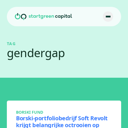
Ga naar inhoud
TAG
gendergap
BORSKI FUND
Borski-portfoliobedrijf Soft Revolt
krijgt belangrijke octrooien op